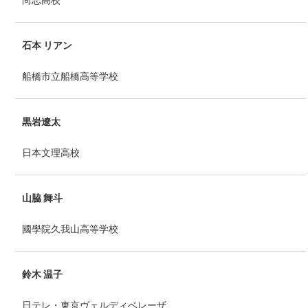
石本 リアン
船橋市立船橋高等学校
黒岩遼太
日本文理高校
山脇 舞斗
國學院久我山高等学校
鈴木 温子
日テレ・東京ヴェルディベレーザ